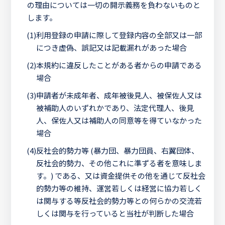
の理由については一切の開示義務を負わないものと
します。
(1)
利用登録の申請に際して登録内容の全部又は一部
につき虚偽、誤記又は記載漏れがあった場合
(2)
本規約に違反したことがある者からの申請である
場合
(3)
申請者が未成年者、成年被後見人、被保佐人又は
被補助人のいずれかであり、法定代理人、後見
人、保佐人又は補助人の同意等を得ていなかった
場合
(4)
反社会的勢力等 (暴力団、暴力団員、右翼団体、
反社会的勢力、その他これに準ずる者を意味しま
す。) である、又は資金提供その他を通じて反社会
的勢力等の維持、運営若しくは経営に協力若しく
は関与する等反社会的勢力等との何らかの交流若
しくは関与を行っていると当社が判断した場合