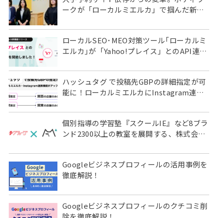
ークが「ローカルミエルカ」で掴んだ新た
な集客戦略とその先
ローカルSEO･MEO対策ツール｢ローカルミ
エルカ｣が「Yahoo!プレイス」とのAPI連携
を標準機能としてリリース
ハッシュタグ で投稿先GBPの詳細指定が可
能に！ローカルミエルカにInstagram連携
新機能をリリース
個別指導の学習塾『スクールIE』など8ブラ
ンド2300以上の教室を展開する、株式会社
やる気スイッチグループ様にローカルミエ
ルカを導入いただきました
Googleビジネスプロフィールの活用事例を
徹底解説！
Googleビジネスプロフィールのクチコミ削
除を徹底解説！