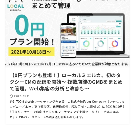
【0円プランも登場！】ローカルミエルカ、初のタ
クシーCMの配信を開始～ 複数店舗のGMBをまとめ
て管理。Web集客の分析と改善も～
2025.01.11
約1,700社のWebマーケティングを支援中の株式会社Faber Company（ファベルカ
ンパニー／本社：東京都港区、代表取締役：稲次正樹・古澤暢央）は2021年10月1
8日より、チェーン店向けデジタルマーケティング支援ツール「ローカルミエル
カ」において、タクシーCMの放送を開始いたします。