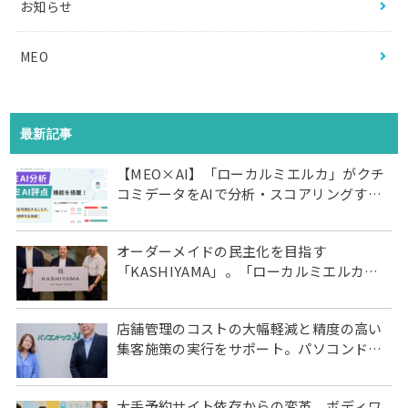
お知らせ
MEO
最新記事
【MEO×AI】「ローカルミエルカ」がクチ
コミデータをAIで分析・スコアリングする
新機能を搭載〜AIが膨大なクチコミを7つの
評価項目へ即座に分類し、自動分析。いま
オーダーメイドの民主化を目指す
すぐ改善すべき店舗や項目の早期発見が可
「KASHIYAMA」。「ローカルミエルカ」
能に〜
によるMEO体制の構築で店舗予約数を約3
倍に
店舗管理のコストの大幅軽減と精度の高い
集客施策の実行をサポート。パソコンドッ
ク24の「ローカルミエルカ」活用の全容
大手予約サイト依存からの変革。ボディワ