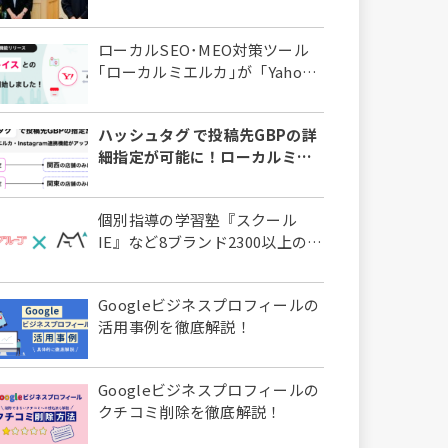
ミエルカ」で掴んだ新たな集客
戦略とその先
ローカルSEO･MEO対策ツール
｢ローカルミエルカ｣が「Yahoo!
プレイス」とのAPI連携を標準機
能としてリリース
ハッシュタグ で投稿先GBPの詳
細指定が可能に！ローカルミエ
ルカにINSTAGRAM連携新機能
をリリース
個別指導の学習塾『スクール
IE』など8ブランド2300以上の教
室を展開する、株式会社やる気
スイッチグループ様にローカル
Googleビジネスプロフィールの
ミエルカを導入いただきました
活用事例を徹底解説！
Googleビジネスプロフィールの
クチコミ削除を徹底解説！