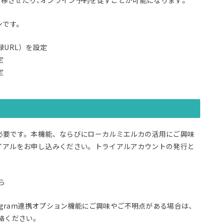
遷移させたり､オンライン予約を促すことが可能になります｡
ンです。
録URL）を設定
定
定
必要です。本機能、ならびにローカルミエルカの活用にご興味
イアルをお申し込みください。トライアルアカウントの発行と
ら
agram連携オプション機能にご興味やご不明点がある場合は、
絡ください｡