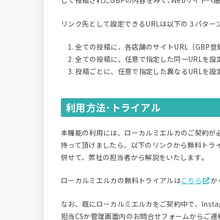
じて投稿されたGBPの内容をみて､Webサイトへ
リンク先として設定できるURLは以下の３パター
1. 全ての投稿に、各店舗のサイトURL（GBP登
2. 全ての投稿に、任意で指定した同一URLを設
3. 投稿ごとに、任意で指定した異なるURLを設
利用方法･トライアル
本機能の利用には、ローカルミエルカのご契約が
持って頂けましたら、以下のリンクから無料トラ
併せて、弊社の担当者から解説をいたします｡
ローカルミエルカの無料トライアルは
こちら
か
なお、既にローカルミエルカをご契約中で、Inst
担当CSか管理画面内のお問合せフォームからご連