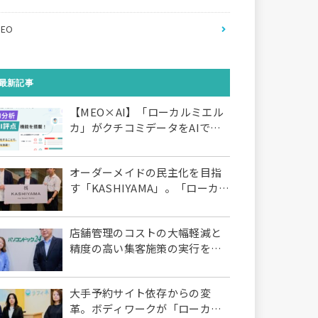
MEO
最新記事
【MEO×AI】「ローカルミエル
カ」がクチコミデータをAIで分
析・スコアリングする新機能を
搭載〜AIが膨大なクチコミを7つ
オーダーメイドの民主化を目指
の評価項目へ即座に分類し、自
す「KASHIYAMA」。「ローカル
動分析。いますぐ改善すべき店
ミエルカ」によるMEO体制の構
舗や項目の早期発見が可能に〜
築で店舗予約数を約3倍に
店舗管理のコストの大幅軽減と
精度の高い集客施策の実行をサ
ポート。パソコンドック24の
「ローカルミエルカ」活用の全
大手予約サイト依存からの変
容
革。ボディワークが「ローカル